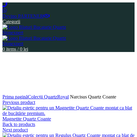
Devino PARTENER
Categorii
0
items
/
0
lei
Click to enlarge
Prima pagină
Colecții Quartz
Royal
Narcisus Quartz Coante
Previous product
Magnetite Quartz Coante
Back to products
Next product