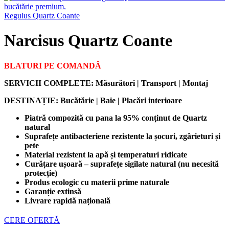
Regulus Quartz Coante
Narcisus Quartz Coante
BLATURI PE COMANDÂ
SERVICII COMPLETE: Măsurători | Transport | Montaj
DESTINAȚIE:
Bucătărie | Baie | Placări interioare
Piatră compozită cu pana la 95% conținut de Quartz
natural
Suprafețe antibacteriene rezistente la șocuri, zgârieturi și
pete
Material rezistent la apă și temperaturi ridicate
Curățare ușoară – suprafețe sigilate natural (nu necesită
protecție)
Produs ecologic cu materii prime naturale
Garanție extinsă
Livrare rapidă națională
CERE OFERTĂ