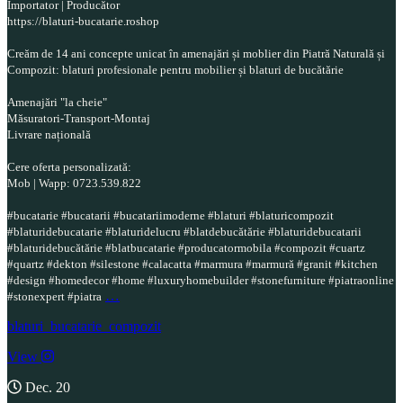
Importator | Producător
https://blaturi-bucatarie.roshop
Creăm de 14 ani concepte unicat în amenajări și moblier din Piatră Naturală și
Compozit: blaturi profesionale pentru mobilier și blaturi de bucătărie
Amenajări "la cheie"
Măsuratori-Transport-Montaj
Livrare națională
Cere oferta personalizată:
Mob | Wapp: 0723.539.822
#bucatarie #bucatarii #bucatariimoderne #blaturi #blaturicompozit
#blaturidebucatarie #blaturidelucru #blatdebucătărie #blaturidebucatarii
#blaturidebucătărie #blatbucatarie #producatormobila #compozit #cuartz
#quartz #dekton #silestone #calacatta #marmura #marmură #granit #kitchen
#design #homedecor #home #luxuryhomebuilder #stonefurniture #piatraonline
…
#stonexpert #piatra
blaturi_bucatarie_compozit
View
Dec. 20