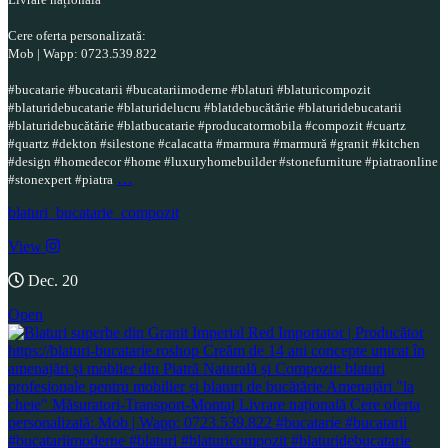
Cere oferta personalizată:
Mob | Wapp: 0723.539.822
#bucatarie #bucatarii #bucatariimoderne #blaturi #blaturicompozit
#blaturidebucatarie #blaturidelucru #blatdebucătărie #blaturidebucatarii
#blaturidebucătărie #blatbucatarie #producatormobila #compozit #cuartz
#quartz #dekton #silestone #calacatta #marmura #marmură #granit #kitchen
#design #homedecor #home #luxuryhomebuilder #stonefurniture #piatraonline
…
#stonexpert #piatra
blaturi_bucatarie_compozit
View
Dec. 20
Open