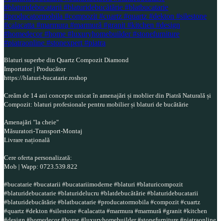
Blaturi superbe din Quartz Compozit Diamond
Importator | Producător
https://blaturi-bucatarie.roshop
Creăm de 14 ani concepte unicat în amenajări și moblier din Piatră Naturală și
Compozit: blaturi profesionale pentru mobilier și blaturi de bucătărie
Amenajări "la cheie"
Măsuratori-Transport-Montaj
Livrare națională
Cere oferta personalizată:
Mob | Wapp: 0723.539.822
#bucatarie #bucatarii #bucatariimoderne #blaturi #blaturicompozit
#blaturidebucatarie #blaturidelucru #blatdebucătărie #blaturidebucatarii
#blaturidebucătărie #blatbucatarie #producatormobila #compozit #cuartz
#quartz #dekton #silestone #calacatta #marmura #marmură #granit #kitchen
#design #homedecor #home #luxuryhomebuilder #stonefurniture #piatraonline