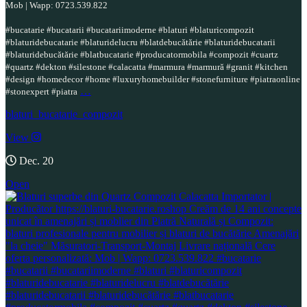
Mob | Wapp: 0723.539.822
#bucatarie #bucatarii #bucatariimoderne #blaturi #blaturicompozit
#blaturidebucatarie #blaturidelucru #blatdebucătărie #blaturidebucatarii
#blaturidebucătărie #blatbucatarie #producatormobila #compozit #cuartz
#quartz #dekton #silestone #calacatta #marmura #marmură #granit #kitchen
#design #homedecor #home #luxuryhomebuilder #stonefurniture #piatraonline
…
#stonexpert #piatra
blaturi_bucatarie_compozit
View
Dec. 20
Open