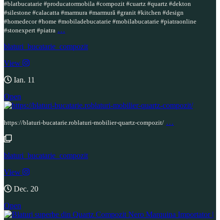
#blatbucatarie #producatormobila #compozit #cuartz #quartz #dekton
#silestone #calacatta #marmura #marmură #granit #kitchen #design
#homedecor #home #mobiladebucatarie #mobilabucatarie #piatraonline
…
#stonexpert #piatra
blaturi_bucatarie_compozit
View
Ian. 11
Open
…
https://blaturi-bucatarie.roblaturi-mobilier-quartz-compozit/
blaturi_bucatarie_compozit
View
Dec. 20
Open