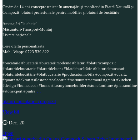
Creăm de 14 ani concepte unicat în amenajări și moblier din Piatră Naturală și
Compozit: blaturi profesionale pentru mobilier și blaturi de bucătărie
Amenajări "la cheie"
Măsuratori-Transport-Montaj
Livrare națională
Cere oferta personalizată:
Mob | Wapp: 0723.539.822
#bucatarie #bucatarii #bucatariimoderne #blaturi #blaturicompozit
#blaturidebucatarie #blaturidelucru #blatdebucătărie #blaturidebucatarii
#blaturidebucătărie #blatbucatarie #producatormobila #compozit #cuartz
#quartz #dekton #silestone #calacatta #marmura #marmură #granit #kitchen
#design #homedecor #home #luxuryhomebuilder #stonefurniture #piatraonline
…
#stonexpert #piatra
blaturi_bucatarie_compozit
View
Dec. 20
Open