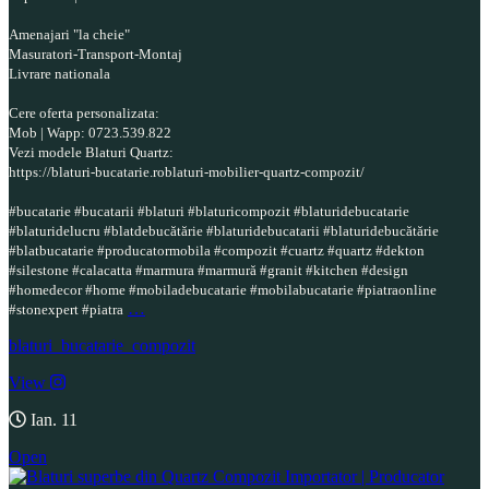
Amenajari "la cheie"
Masuratori-Transport-Montaj
Livrare nationala
Cere oferta personalizata:
Mob | Wapp: 0723.539.822
Vezi modele Blaturi Quartz:
https://blaturi-bucatarie.roblaturi-mobilier-quartz-compozit/
#bucatarie #bucatarii #blaturi #blaturicompozit #blaturidebucatarie
#blaturidelucru #blatdebucătărie #blaturidebucatarii #blaturidebucătărie
#blatbucatarie #producatormobila #compozit #cuartz #quartz #dekton
#silestone #calacatta #marmura #marmură #granit #kitchen #design
#homedecor #home #mobiladebucatarie #mobilabucatarie #piatraonline
…
#stonexpert #piatra
blaturi_bucatarie_compozit
View
Ian. 11
Open