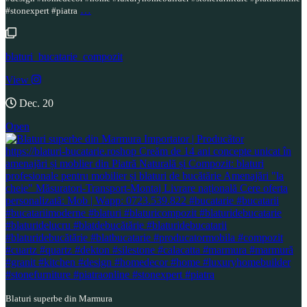
…
#stonexpert #piatra
blaturi_bucatarie_compozit
View
Dec. 20
Open
Blaturi superbe din Marmura