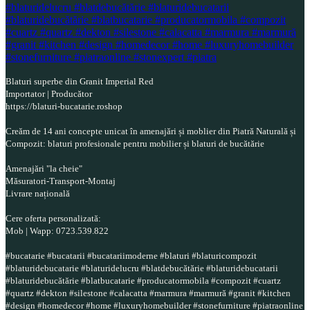
Blaturi superbe din Granit Imperial Red
Importator | Producător
https://blaturi-bucatarie.roshop
Creăm de 14 ani concepte unicat în amenajări și moblier din Piatră Naturală și
Compozit: blaturi profesionale pentru mobilier și blaturi de bucătărie
Amenajări "la cheie"
Măsuratori-Transport-Montaj
Livrare națională
Cere oferta personalizată:
Mob | Wapp: 0723.539.822
#bucatarie #bucatarii #bucatariimoderne #blaturi #blaturicompozit
#blaturidebucatarie #blaturidelucru #blatdebucătărie #blaturidebucatarii
#blaturidebucătărie #blatbucatarie #producatormobila #compozit #cuartz
#quartz #dekton #silestone #calacatta #marmura #marmură #granit #kitchen
#design #homedecor #home #luxuryhomebuilder #stonefurniture #piatraonline