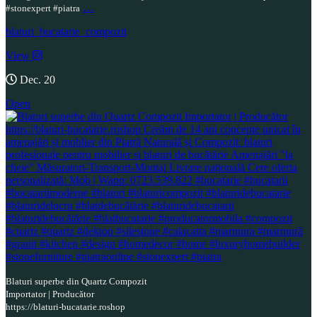
…
#stonexpert #piatra
blaturi_bucatarie_compozit
View
Dec. 20
Open
Blaturi superbe din Quartz Compozit
Importator | Producător
https://blaturi-bucatarie.roshop