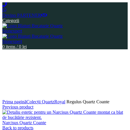
Devino PARTENER
Categorii
0
items
/
0
lei
Click to enlarge
Prima pagină
Colecții Quartz
Royal
Regulus Quartz Coante
Previous product
Narcisus Quartz Coante
Back to products