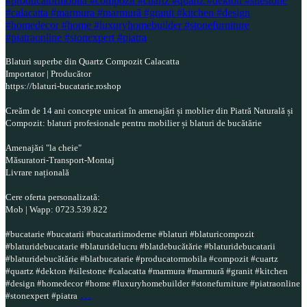
Blaturi superbe din Quartz Compozit Calacatta
Importator | Producător
https://blaturi-bucatarie.roshop
Creăm de 14 ani concepte unicat în amenajări și moblier din Piatră Naturală și
Compozit: blaturi profesionale pentru mobilier și blaturi de bucătărie
Amenajări "la cheie"
Măsuratori-Transport-Montaj
Livrare națională
Cere oferta personalizată:
Mob | Wapp: 0723.539.822
#bucatarie #bucatarii #bucatariimoderne #blaturi #blaturicompozit
#blaturidebucatarie #blaturidelucru #blatdebucătărie #blaturidebucatarii
#blaturidebucătărie #blatbucatarie #producatormobila #compozit #cuartz
#quartz #dekton #silestone #calacatta #marmura #marmură #granit #kitchen
#design #homedecor #home #luxuryhomebuilder #stonefurniture #piatraonline
…
#stonexpert #piatra