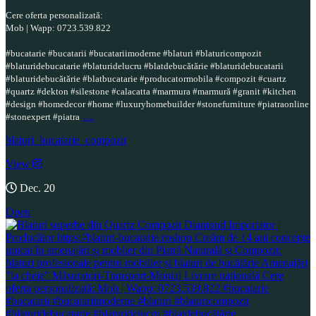
Cere oferta personalizată:
Mob | Wapp: 0723.539.822
#bucatarie #bucatarii #bucatariimoderne #blaturi #blaturicompozit
#blaturidebucatarie #blaturidelucru #blatdebucătărie #blaturidebucatarii
#blaturidebucătărie #blatbucatarie #producatormobila #compozit #cuartz
#quartz #dekton #silestone #calacatta #marmura #marmură #granit #kitchen
#design #homedecor #home #luxuryhomebuilder #stonefurniture #piatraonline
…
#stonexpert #piatra
blaturi_bucatarie_compozit
View
Dec. 20
Open