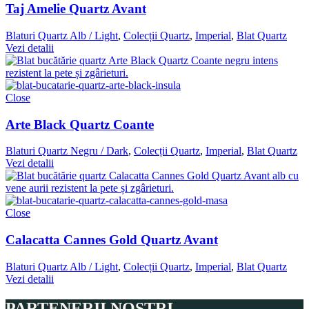
Taj Amelie Quartz Avant
Blaturi Quartz Alb / Light
,
Colecții Quartz
,
Imperial
,
Blat Quartz
Vezi detalii
Close
Arte Black Quartz Coante
Blaturi Quartz Negru / Dark
,
Colecții Quartz
,
Imperial
,
Blat Quartz
Vezi detalii
Close
Calacatta Cannes Gold Quartz Avant
Blaturi Quartz Alb / Light
,
Colecții Quartz
,
Imperial
,
Blat Quartz
Vezi detalii
PARTENERII NOSTRI