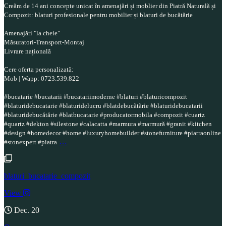
Creăm de 14 ani concepte unicat în amenajări și moblier din Piatră Naturală și
Compozit: blaturi profesionale pentru mobilier și blaturi de bucătărie
Amenajări "la cheie"
Măsuratori-Transport-Montaj
Livrare națională
Cere oferta personalizată:
Mob | Wapp: 0723.539.822
#bucatarie #bucatarii #bucatariimoderne #blaturi #blaturicompozit
#blaturidebucatarie #blaturidelucru #blatdebucătărie #blaturidebucatarii
#blaturidebucătărie #blatbucatarie #producatormobila #compozit #cuartz
#quartz #dekton #silestone #calacatta #marmura #marmură #granit #kitchen
#design #homedecor #home #luxuryhomebuilder #stonefurniture #piatraonline
…
#stonexpert #piatra
blaturi_bucatarie_compozit
View
Dec. 20